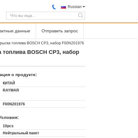
Russian
search
тактные данные
Отправить запрос
впрыска топлива BOSCH CP3, набор F00N201976
а топлива BOSCH CP3, набор
ция о продукте:
КИТАЙ
RAYMAR
F00N201976
Условия:
:
10pcs
Нейтральный пакет