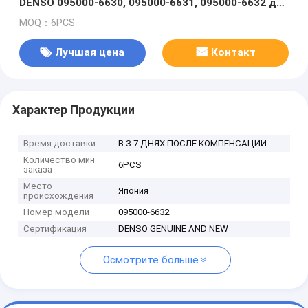
DENSO 095000-6630, 095000-6631, 095000-6632 для
NISSAN MD90
MOQ：6PCS
Лучшая цена
Контакт
Характер Продукции
Время доставки
В 3-7 ДНЯХ ПОСЛЕ КОМПЕНСАЦИИ
Количество мин
6PCS
заказа
Место
Япония
происхождения
Номер модели
095000-6632
Сертификация
DENSO GENUINE AND NEW
Осмотрите больше