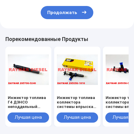
Продолжать
Порекомендованные Продукты
Инжектор топлива
Инжектор топлива
Инжектор то
Г4 ДЭНСО
коллектора
коллектора
неподдельный
системы впрыска
системы впр
пьезо 295700-0240
топлива ДЭНСО
топлива ДЭН
для Джохн Деере
неподдельный
неподдельны
Лучшая цена
Лучшая цена
Лучшая ц
РЭ561749
295050-1810 для
295050-0420,
КАТ К4.4 418-3229,
295050-0421 
4183229
КАТ К4.4 3707
370-7287