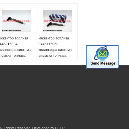
нжектор топлива
Инжектор топлива
445116034
0445115068
оллектора системы
коллектора системы
прыска топлива
впрыска топлива
БОСКХ
БОСКХ
еподдельный,
неподдельный,
445116035 для
0445115069 на Бенз
ольксвагена
6460701187
3Л130277К, 03Л 130
Мерседес,
77 к
6460701487,
6460701587
ll Rights Reserved. Developed by
ECER