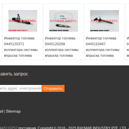
Инжектор топлива
Инжектор топлива
Инжектор топлива
И
0445120371
0445120268
0445110467
0
коллектора системы
коллектора системы
коллектора системы
к
впрыска топлива
впрыска топлива
впрыска топлива
в
БОСКХ
БОСКХ неподдельный
БОСКХ, 0445110878
неподдельный,
для ДООСАН ДЛ06С
для НИССАН ЗД30
н
0445120382 на КАТ
400903-00046
16600-2ДБ4А, 16600-
0
авить запрос
3969626, 396-9626,
2ДБ4Б, 166002ДБ4А,
Ф
Перкинс Т413609
166002ДБ4Б
0
Отправить
2
il
Sitemap
|
ильный сайт
0445110257
поставщик. Copyright © 2016 - 2025 RAYMAR INDUSTRY PTE. LTD.. A