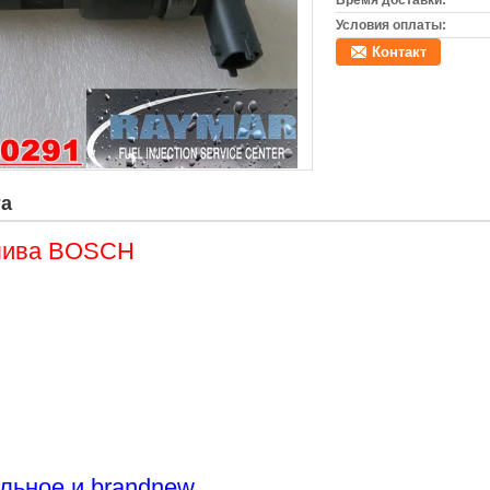
Время доставки:
Условия оплаты:
Контакт
та
лива BOSCH
ьное и brandnew