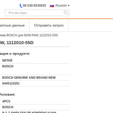
86-538-8530835
Russian
search
тактные данные
Отправить запрос
плива BOSCH для BAW FAW, 1112010-55D
W, 1112010-55D
ция о продукте:
КИТАЙ
BOSCH
BOSCH GENUINE AND BRAND NEW
0445110291
Условия:
:
4PCS
BOSCH