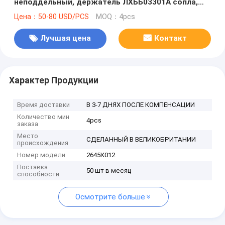
неподдельный, держатель ЛХББ03301А сопла,
Б03301А для перспективы 1104К.44ТА 2645К012
Цена：50-80 USD/PCS
MOQ：4pcs
Перкинс
Лучшая цена
Контакт
Характер Продукции
Время доставки
В 3-7 ДНЯХ ПОСЛЕ КОМПЕНСАЦИИ
Количество мин
4pcs
заказа
Место
СДЕЛАННЫЙ В ВЕЛИКОБРИТАНИИ
происхождения
Номер модели
2645К012
Поставка
50 шт в месяц
способности
Осмотрите больше