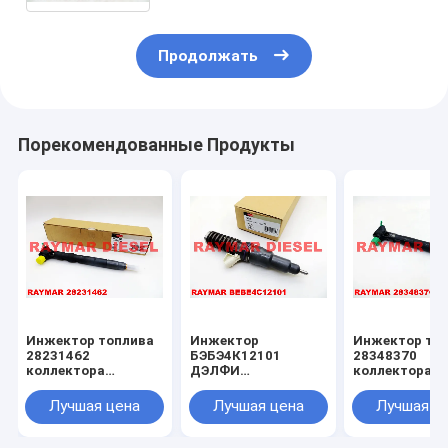
Продолжать
Порекомендованные Продукты
Инжектор топлива
Инжектор
Инжектор то
28231462
БЭБЭ4К12101
28348370
коллектора
ДЭЛФИ
коллектора
системы впрыска
неподдельный ЭУИ,
системы впр
топлива ДЭЛФИ
БЭБЭ4К12001 для
топлива ДЭЛ
Лучшая цена
Лучшая цена
Лучшая ц
неподдельный для
Джохн Деере
неподдельны
ФОЛЬКСВАГЕНА
РЭ533501,
28271551 для
1.2ТДИ 03П130277
РЭ533608,
ОМ651