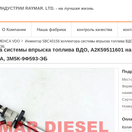
ИНДУСТРИИ RAYMAR. LTD. - на лучшая жизнь
О Компании
Наша фабрика
контроль качества
кон
МЕНСА VDO
Инжектор 5ВС40156 коллектора системы впрыска топлива ВДО
-ЭБ
а системы впрыска топлива ВДО, А2К59511601 на 
А, 3М5К-9Ф593-ЭБ
Подр
Место
Фирм
наиме
Серт
Номер
Опла
Колич