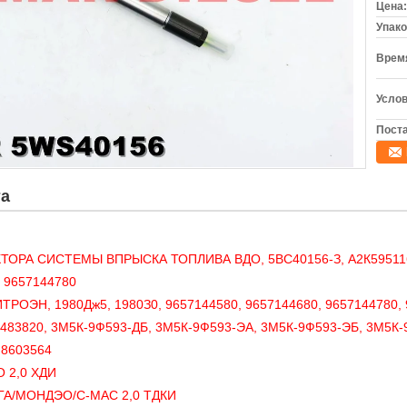
Цена:
Упако
Время
Услов
Поста
та
ТОРА СИСТЕМЫ ВПРЫСКА ТОПЛИВА ВДО, 5ВС40156-З, А2К59511
 9657144780
ЭН, 1980Дж5, 1980З0, 9657144580, 9657144680, 9657144780, 9
83820, 3М5К-9Ф593-ДБ, 3М5К-9Ф593-ЭА, 3М5К-9Ф593-ЭБ, 3М5К-
8603564
 2,0 ХДИ
ГА/МОНДЭО/С-МАС 2,0 ТДКИ