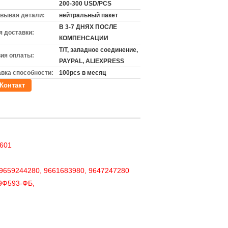
200-300 USD/PCS
вывая детали:
нейтральный пакет
В 3-7 ДНЯХ ПОСЛЕ
 доставки:
КОМПЕНСАЦИИ
T/T, западное соединение,
ия оплаты:
PAYPAL, ALIEXPRESS
вка способности:
100pcs в месяц
Контакт
601
659244280, 9661683980, 9647247280
9Ф593-ФБ,