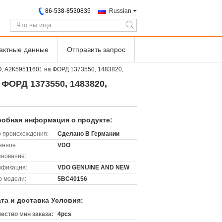
86-538-8530835
Russian
search
тактные данные
Отправить запрос
, А2К59511601 на ФОРД 1373550, 1483820,
ФОРД 1373550, 1483820,
обная информация о продукте:
 происхождения:
Сделано В Германии
енное
VDO
нование:
ификация:
VDO GENUINE AND NEW
 модели:
5ВС40156
та и доставка Условия:
ество мин заказа:
4pcs