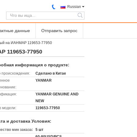
Russian
search
тактные данные
Отправить запрос
ый на ИАНМАР 119653-77950
 119653-77950
обная информация о продукте:
 происхождения:
Сделано в Китае
енное
YANMAR
нование:
ификация:
YANMAR GENUINE AND
NEW
 модели:
119653-77950
та и доставка Условия:
ество мин заказа:
5 шт
60-80USD/PCS