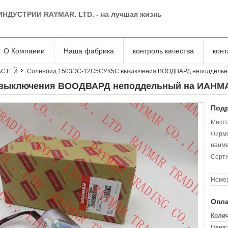
ИНДУСТРИИ RAYMAR. LTD. - на лучшая жизнь
О Компании
Наша фабрика
контроль качества
кон
АСТЕЙ
Соленоид 1503ЭС-12С5СУК5С выключения ВООДВАРД неподдельн
 выключения ВООДВАРД неподдельный на ИАНМАР
Подр
Место
Фирм
наиме
Серт
Номер
Опла
Колич
Цена: